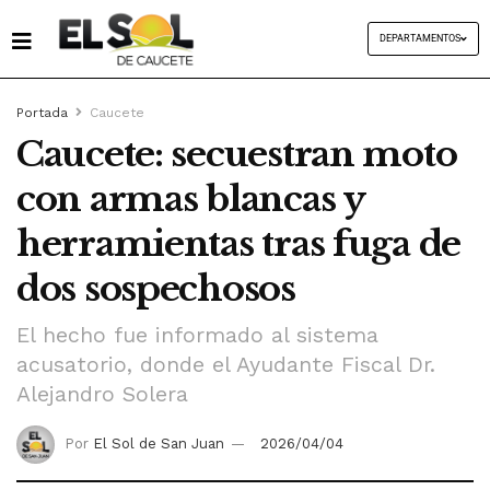
DEPARTAMENTOS
Portada
Caucete
Caucete: secuestran moto
con armas blancas y
herramientas tras fuga de
dos sospechosos
El hecho fue informado al sistema
acusatorio, donde el Ayudante Fiscal Dr.
Alejandro Solera
Por
El Sol de San Juan
2026/04/04