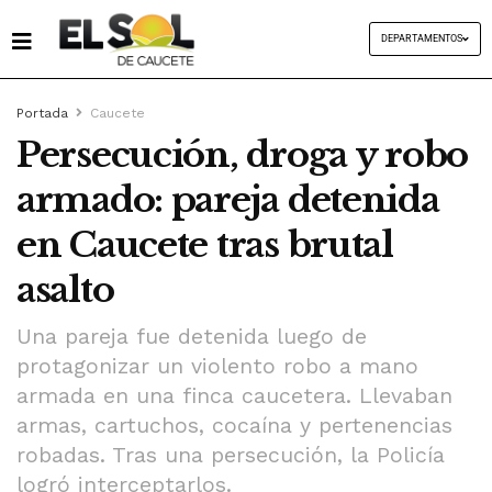
DEPARTAMENTOS
Portada
Caucete
Persecución, droga y robo
armado: pareja detenida
en Caucete tras brutal
asalto
Una pareja fue detenida luego de
protagonizar un violento robo a mano
armada en una finca caucetera. Llevaban
armas, cartuchos, cocaína y pertenencias
robadas. Tras una persecución, la Policía
logró interceptarlos.