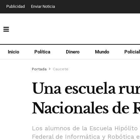
Publicidad
Enviar Noticia
Inicio
Política
Dinero
Mundo
Policia
Portada
Caucete
Una escuela rur
Nacionales de 
Los alumnos de la Escuela Hipólito
Federal de Informática y Robótica 