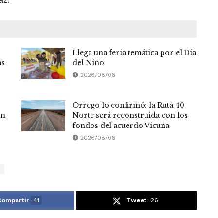
az.
Llega una feria temática por el Día
as
del Niño
2026/08/06
Orrego lo confirmó: la Ruta 40
en
Norte será reconstruida con los
fondos del acuerdo Vicuña
2026/08/06
Compartir
41
Tweet
26