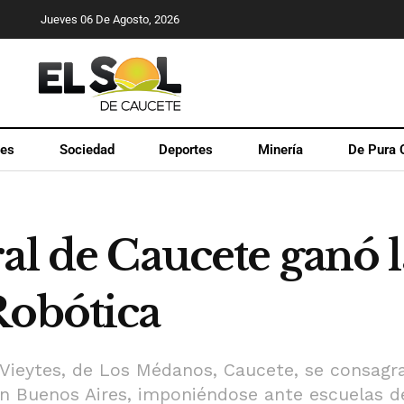
Jueves 06 De Agosto, 2026
les
Sociedad
Deportes
Minería
De Pura 
al de Caucete ganó 
Robótica
 Vieytes, de Los Médanos, Caucete, se consag
en Buenos Aires, imponiéndose ante escuelas 