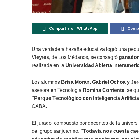
Compartir en WhatsApp
Compa
Una verdadera hazaña educativa logró una pequ
Vieytes
, de Los Médanos, se consagró
ganadora
realizada en la
Universidad Abierta Interamer
Los alumnos
Brisa Morán, Gabriel Ochoa y Je
asesora en Tecnología
Romina Corriente
, se q
“Parque Tecnológico con Inteligencia Artificia
CABA.
El jurado, compuesto por docentes de la univers
del grupo sanjuanino.
“Todavía nos cuesta caer