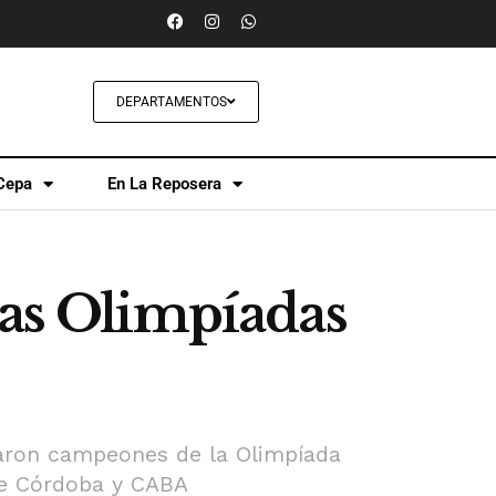
DEPARTAMENTOS
Cepa
En La Reposera
las Olimpíadas
raron campeones de la Olimpíada
de Córdoba y CABA