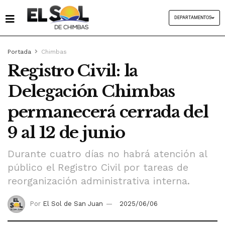
DEPARTAMENTOS
Portada
Chimbas
Registro Civil: la
Delegación Chimbas
permanecerá cerrada del
9 al 12 de junio
Durante cuatro días no habrá atención al
público el Registro Civil por tareas de
reorganización administrativa interna.
Por
El Sol de San Juan
2025/06/06