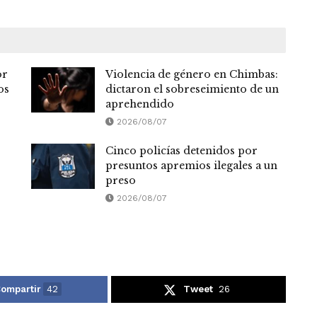
or
Violencia de género en Chimbas:
os
dictaron el sobreseimiento de un
aprehendido
2026/08/07
Cinco policías detenidos por
presuntos apremios ilegales a un
preso
2026/08/07
ompartir
42
Tweet
26