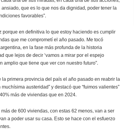
n cada una de sus miradas, en cada una de sus acciones,
n ansiado, que es lo que nos da dignidad, poder tener la
ndiciones favorables”.
 porque en definitiva lo que estoy haciendo es cumplir
iendas que me comprometí el año pasado. Me tocó
 argentina, en la fase más profunda de la historia
ad que lejos de decir ‘vamos a mirar por el espejo
en amplio que tiene que ver con nuestro futuro”.
la primera provincia del país el año pasado en reabrir la
n muchísima austeridad” y destacó que “fuimos valientes”
n 40% más de viviendas que en 2024.
 más de 600 viviendas, con estas 62 menos, van a ser
n a poder usar su casa. Esto se hace con el esfuerzo
ntes.