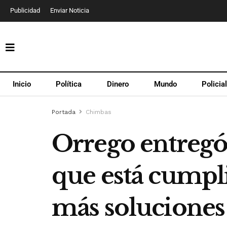
Publicidad
Enviar Noticia
Inicio
Política
Dinero
Mundo
Policia
Portada
Chimbas
Orrego entregó
que está cumpli
más soluciones 