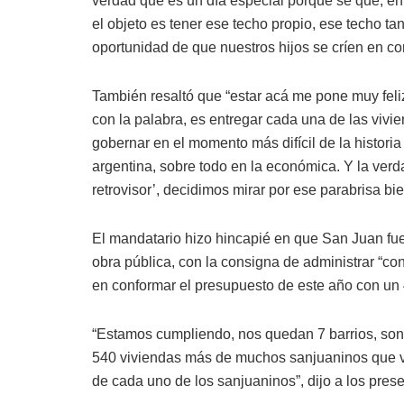
verdad que es un día especial porque sé que, e
el objeto es tener ese techo propio, ese techo ta
oportunidad de que nuestros hijos se críen en co
También resaltó que “estar acá me pone muy feliz
con la palabra, es entregar cada una de las viv
gobernar en el momento más difícil de la historia
argentina, sobre todo en la económica. Y la verd
retrovisor’, decidimos mirar por ese parabrisa bi
El mandatario hizo hincapié en que San Juan fue 
obra pública, con la consigna de administrar “co
en conformar el presupuesto de este año con u
“Estamos cumpliendo, nos quedan 7 barrios, son
540 viviendas más de muchos sanjuaninos que va
de cada uno de los sanjuaninos”, dijo a los prese