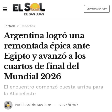
DEPARTAMENTOS
Portada
Deportes
Argentina logró una
remontada épica ante
Egipto y avanzó a los
cuartos de final del
Mundial 2026
El encuentro comenzó cuesta arriba para
la Albiceleste
Por
El Sol de San Juan
2026/07/07