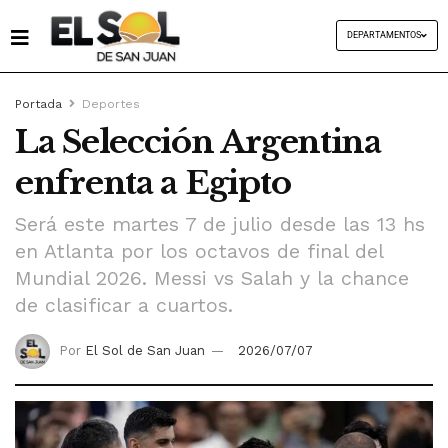
DEPARTAMENTOS
Portada
Deportes
La Selección Argentina
enfrenta a Egipto
Será este martes 7 de julio desde las 13 hs
en Atlanta por los octavos de final del
Mundial 2026. Messi vs Salah y la chance
de clasificar a cuartos.
Por
El Sol de San Juan
2026/07/07