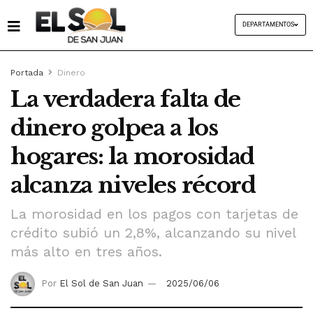
DEPARTAMENTOS
Portada
Dinero
La verdadera falta de
dinero golpea a los
hogares: la morosidad
alcanza niveles récord
La morosidad en los pagos con tarjetas de
crédito subió un 2,8%, alcanzando su nivel
más alto en tres años.
Por
El Sol de San Juan
2025/06/06