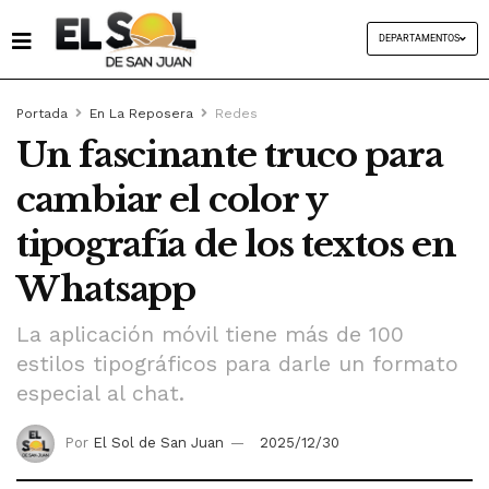
DEPARTAMENTOS
Portada
En La Reposera
Redes
Un fascinante truco para
cambiar el color y
tipografía de los textos en
Whatsapp
La aplicación móvil tiene más de 100
estilos tipográficos para darle un formato
especial al chat.
Por
El Sol de San Juan
2025/12/30