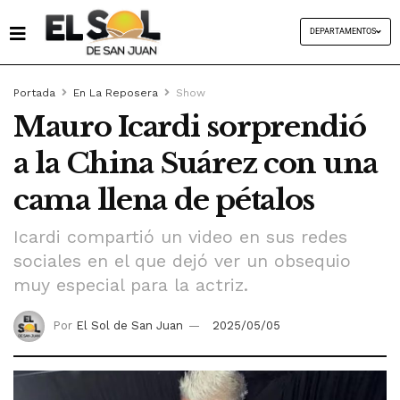
DEPARTAMENTOS
Portada
En La Reposera
Show
Mauro Icardi sorprendió
a la China Suárez con una
cama llena de pétalos
Icardi compartió un video en sus redes
sociales en el que dejó ver un obsequio
muy especial para la actriz.
Por
El Sol de San Juan
2025/05/05