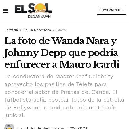
DEPARTAMENTOS
Portada
En La Reposera
Show
La foto de Wanda Nara y
Johnny Depp que podría
enfurecer a Mauro Icardi
La conductora de MasterChef Celebrity
aprovechó los pasillos de Telefe para
conocer al actor de Piratas del Caribe. El
futbolista solía postear fotos de la estrella
de Hollywood cuando obtenía un triunfo
judicial.
Por
El Sol de San Juan
2025/11/11