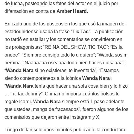
de lucha, posteando las fotos del actor en el juicio por
difamación en contra de
Amber Heard
.
En cada uno de los posteos en los que usó la imagen del
estadounidense usaba la frase “
Tic Tac
”. La publicación
no tardó en estallar y los comentarios se convirtieron en
los protagonistas: “REINA DEL SHOW. TIC TAC”; “Es la
oneee”; “Siempre consigo todo lo q quiero”; “Wanda sos mi
heroína”; Naaaaaaa oseaaaa todo bien haces diosaaaa”;
“
Wanda Nara
si no existieras, te inventaría”; “Estamos
siendo contemporáneos a la icónica
Wanda Nara
“;
”
Wanda Nara
tenía que hacer una sola cosa bien y lo hizo
… Tic tac Johnny”; China no importa cuántos bolsos te
regale Icardi.
Wanda Nara
siempre está 1 paso adelante
que ustedes, manga de fracasados”, fueron algunos de los
comentarios que dejaron entre Instagram y X.
Luego de tan solo unos minutos publicado, la conductora