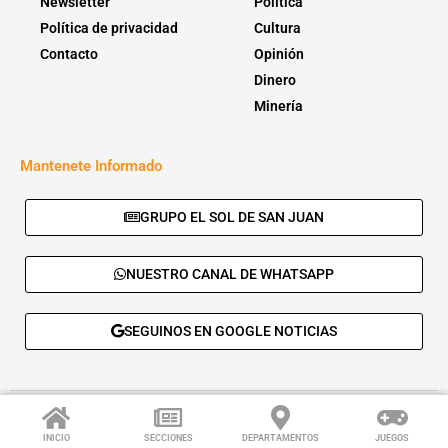
Newsletter
Política
Política de privacidad
Cultura
Contacto
Opinión
Dinero
Minería
Mantenete Informado
GRUPO EL SOL DE SAN JUAN
NUESTRO CANAL DE WHATSAPP
SEGUINOS EN GOOGLE NOTICIAS
© 2026 - El Sol de San Juan. Todos los derechos reservados. |
Desarrolla:
Daskalos Solutions
.
INICIO
SECCIONES
DEPARTAMENTOS
JUEGOS