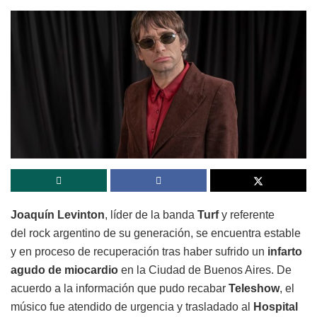
Joaquín Levinton
, líder de la banda
Turf
y referente
del
rock argentino de su generación, se encuentra estable
y en proceso de recuperación tras haber sufrido un
infarto
agudo de miocardio
en la Ciudad de Buenos Aires. De
acuerdo a la información que pudo recabar
Teleshow
, el