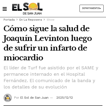
DEPARTAMENTOS
Portada
En La Reposera
Show
Cómo sigue la salud de
Joaquín Levinton luego
de sufrir un infarto de
miocardio
El líder de Turf fue asistido por el SAME y
permanece internado en el Hospital
Fernández. El comunicado de la banda y
los detalles de su evolución
Por
El Sol de San Juan
2025/12/12