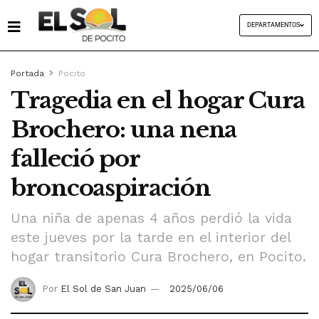
DEPARTAMENTOS
Portada
Pocito
Tragedia en el hogar Cura
Brochero: una nena
falleció por
broncoaspiración
Una niña de apenas 4 años perdió la vida
este jueves por la tarde en el interior del
hogar transitorio Cura Brochero, en Pocito.
Por
El Sol de San Juan
2025/06/06