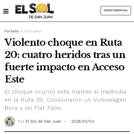
DEPARTAMENTOS
Portada
Policiales
Violento choque en Ruta
20: cuatro heridos tras un
fuerte impacto en Acceso
Este
El choque ocurrió este martes al mediodía
en la Ruta 20. Colisionaron un Volkswagen
Bora y un Fiat Palio.
Por
El Sol de San Juan
2026/03/03