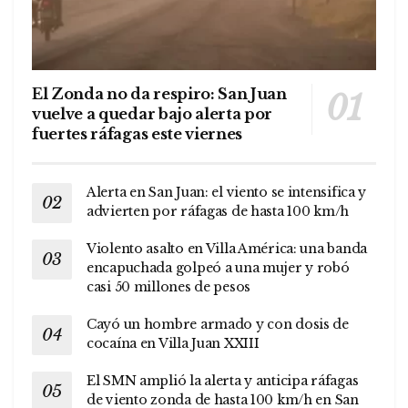
El Zonda no da respiro: San Juan
vuelve a quedar bajo alerta por
fuertes ráfagas este viernes
Alerta en San Juan: el viento se intensifica y
advierten por ráfagas de hasta 100 km/h
Violento asalto en Villa América: una banda
encapuchada golpeó a una mujer y robó
casi 50 millones de pesos
Cayó un hombre armado y con dosis de
cocaína en Villa Juan XXIII
El SMN amplió la alerta y anticipa ráfagas
de viento zonda de hasta 100 km/h en San