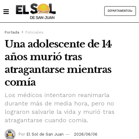
DEPARTAMENTOS
Portada
Policiales
Una adolescente de 14
años murió tras
atragantarse mientras
comía
Los médicos intentaron reanimarla
durante más de media hora, pero no
lograron salvarle la vida y murió tras
atragantarse cuando comía.
Por
El Sol de San Juan
2026/06/06