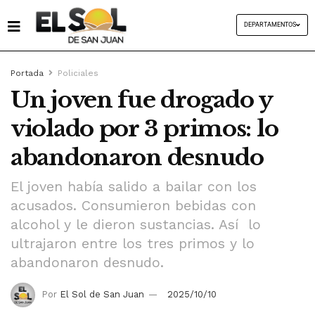
DEPARTAMENTOS
Portada
Policiales
Un joven fue drogado y
violado por 3 primos: lo
abandonaron desnudo
El joven había salido a bailar con los
acusados. Consumieron bebidas con
alcohol y le dieron sustancias. Así lo
ultrajaron entre los tres primos y lo
abandonaron desnudo.
Por
El Sol de San Juan
2025/10/10