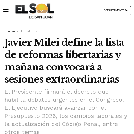
DEPARTAMENTOS
Portada
Política
Javier Milei define la lista
de reformas libertarias y
mañana convocará a
sesiones extraordinarias
El Presidente firmará el decreto que
habilita debates urgentes en el Congreso.
El Ejecutivo buscará avanzar con el
Presupuesto 2026, los cambios laborales y
la actualización del Código Penal, entre
otros temas