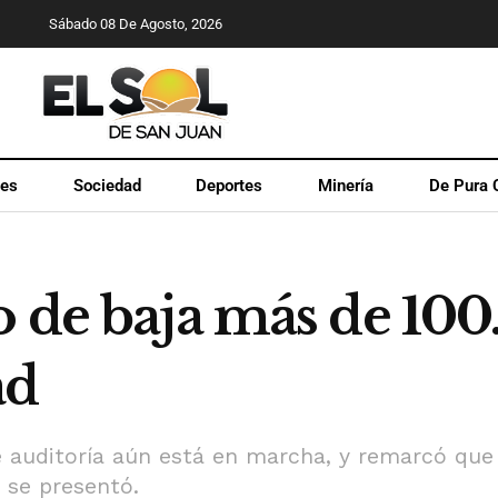
Sábado 08 De Agosto, 2026
les
Sociedad
Deportes
Minería
De Pura 
o de baja más de 10
ad
 auditoría aún está en marcha, y remarcó que 
 se presentó.