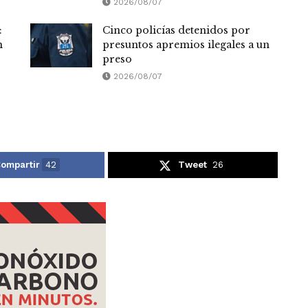
2026/08/07
:
Cinco policías detenidos por
n
presuntos apremios ilegales a un
preso
2026/08/07
ompartir
42
Tweet
26