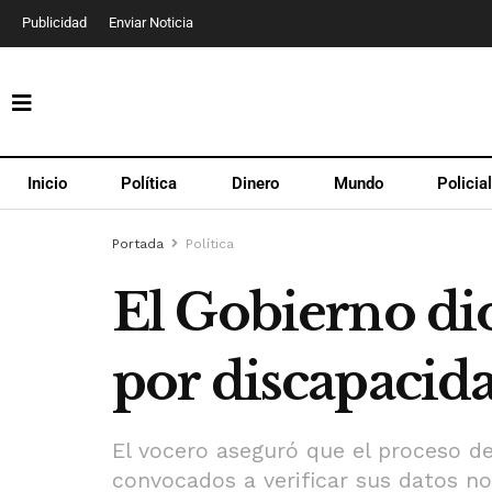
Publicidad
Enviar Noticia
Inicio
Política
Dinero
Mundo
Policia
Portada
Política
El Gobierno di
por discapacid
El vocero aseguró que el proceso de
convocados a verificar sus datos no