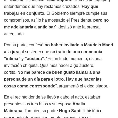
entendemos que hay reclamos cruzados.
Hay que
trabajar en conjunto.
El Gobierno siempre cumple sus
compromisos, así lo ha mostrado el Presidente,
pero no
me adelantaría a anticipar
”, deslizó ante la prensa
acreditada.
Por su parte, confesó
no haber invitado a Mauricio Macri
a la jura
al sostener que
se trató de una ceremonia
“íntima” y “austera”
. “Es un lindo momento, es una
invitación chiquita. Quisimos hacer algo austero,
cortito.
No me parece de buen gusto llamar a una
persona de un día para el otro. Hay que hacer las
cosas como corresponde
”, argumentó el exlegislador.
En el recinto donde se llevó a cabo el acto, estaban
presentes sus tres hijos y su esposa
Analía
Maiorana.
También su padre
Hugo Santilli
, histórico
presidente de River y referente peronista, y su