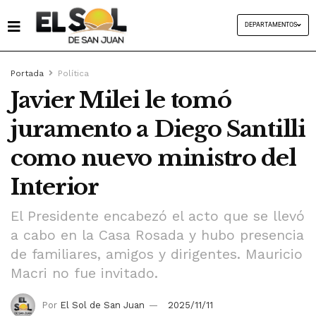
DEPARTAMENTOS
Portada
Política
Javier Milei le tomó
juramento a Diego Santilli
como nuevo ministro del
Interior
El Presidente encabezó el acto que se llevó
a cabo en la Casa Rosada y hubo presencia
de familiares, amigos y dirigentes. Mauricio
Macri no fue invitado.
Por
El Sol de San Juan
2025/11/11