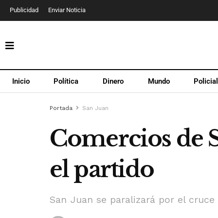
Publicidad
Enviar Noticia
Inicio
Política
Dinero
Mundo
Policia
Portada
San Juan
Comercios de Sa
el partido
San Juan se paralizará por el cruce 