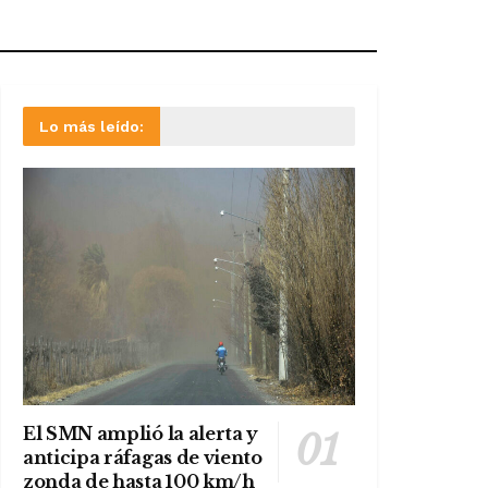
Lo más leído:
El SMN amplió la alerta y
anticipa ráfagas de viento
zonda de hasta 100 km/h