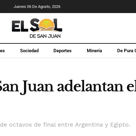
Jueves 06 De Agosto, 2026
les
Sociedad
Deportes
Minería
De Pura 
n Juan adelantan el 
de octavos de final entre Argentina y Egipto.