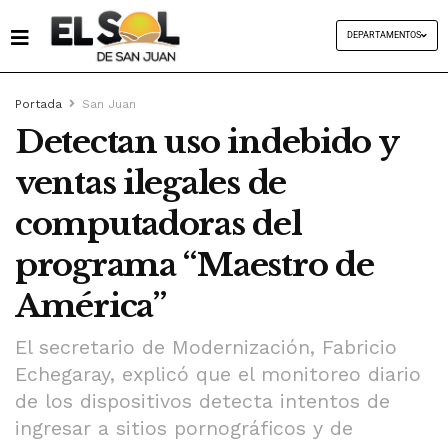
DEPARTAMENTOS
Portada
San Juan
Detectan uso indebido y
ventas ilegales de
computadoras del
programa “Maestro de
América”
El secretario de Modernización, Fabricio
Echegaray, explicó que el monitoreo diario
de los dispositivos detecta intentos de
ingresar a sitios pornográficos y de