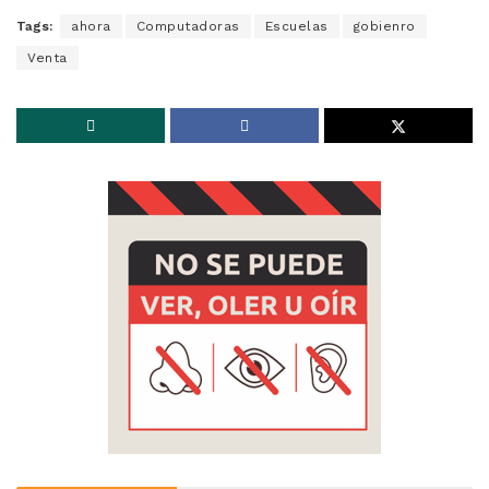
Tags:
ahora
Computadoras
Escuelas
gobienro
Venta