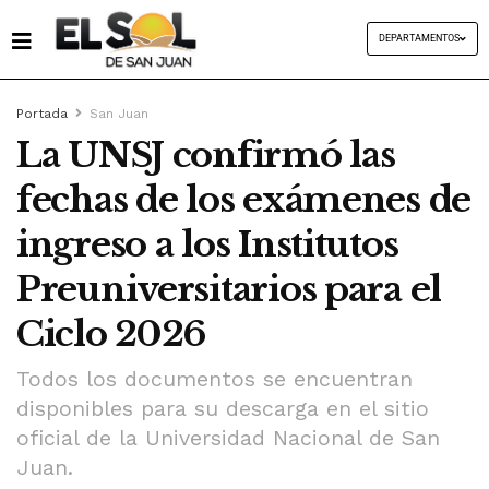
DEPARTAMENTOS
Portada
San Juan
La UNSJ confirmó las
fechas de los exámenes de
ingreso a los Institutos
Preuniversitarios para el
Ciclo 2026
Todos los documentos se encuentran
disponibles para su descarga en el sitio
oficial de la Universidad Nacional de San
Juan.