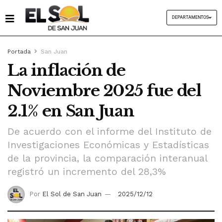
DEPARTAMENTOS
Portada
San Juan
La inflación de
Noviembre 2025 fue del
2.1% en San Juan
De acuerdo con el informe del Instituto de
Investigaciones Económicas y Estadísticas
de la provincia, la comparación interanual
registró un incremento del 28,3%
Por
El Sol de San Juan
2025/12/12