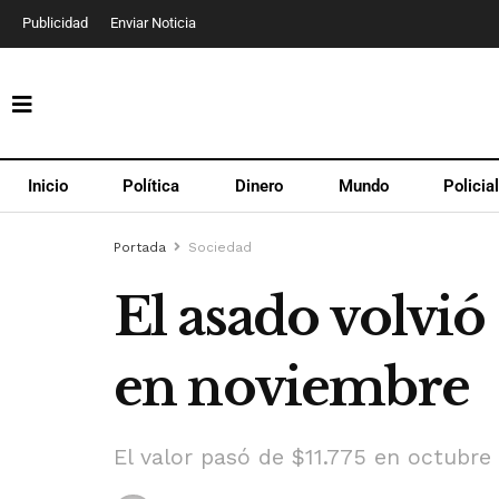
Publicidad
Enviar Noticia
Inicio
Política
Dinero
Mundo
Policia
Portada
Sociedad
El asado volvió
en noviembre
El valor pasó de $11.775 en octubre