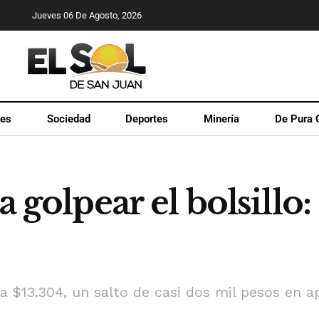
Jueves 06 De Agosto, 2026
les
Sociedad
Deportes
Minería
De Pura 
 a golpear el bolsill
 a $13.304, un salto de casi dos mil pesos en a