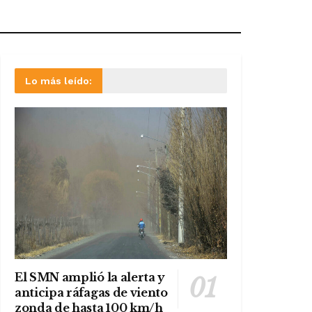
Lo más leído:
El SMN amplió la alerta y
anticipa ráfagas de viento
zonda de hasta 100 km/h