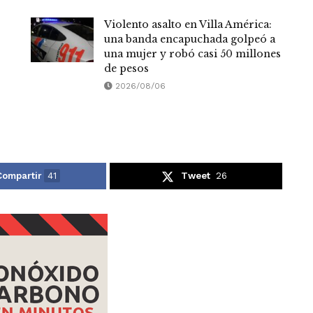
Violento asalto en Villa América:
una banda encapuchada golpeó a
una mujer y robó casi 50 millones
de pesos
2026/08/06
Compartir
41
Tweet
26