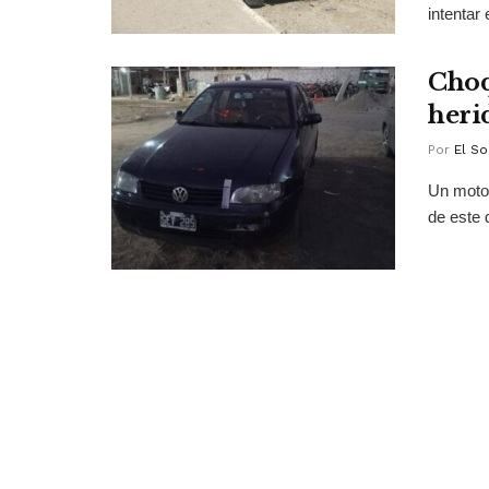
intentar
Choq
heri
Por
El So
Un motoc
de este 