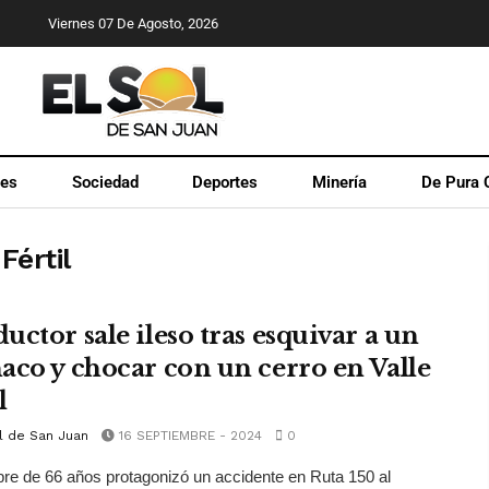
Viernes 07 De Agosto, 2026
les
Sociedad
Deportes
Minería
De Pura 
Fértil
uctor sale ileso tras esquivar a un
aco y chocar con un cerro en Valle
l
l de San Juan
16 SEPTIEMBRE - 2024
0
e de 66 años protagonizó un accidente en Ruta 150 al