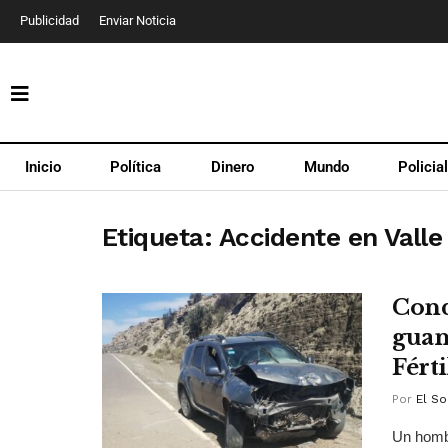
Publicidad
Enviar Noticia
Inicio
Política
Dinero
Mundo
Policia
Etiqueta:
Accidente en Valle 
Cond
guan
Férti
Por
El So
Un hombr