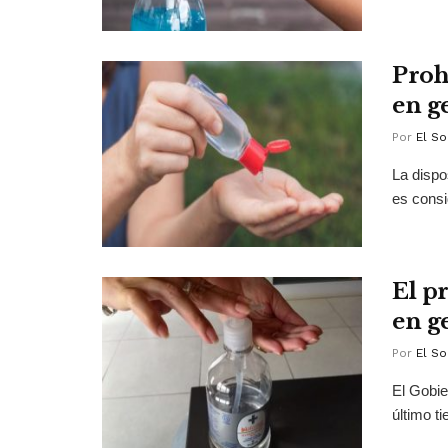
Proh
en g
Por
El So
La dispo
es consi
El p
en g
Por
El So
El Gobie
último t