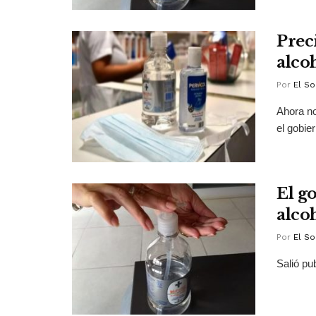
Prec
alco
Por
El So
Ahora no
el gobie
El g
alcoh
Por
El So
Salió pub