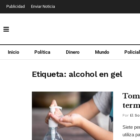
Publicidad
Enviar Noticia
Inicio
Política
Dinero
Mundo
Policia
Etiqueta:
alcohol en gel
Toma
term
Por
El So
Siete pe
utiliza p