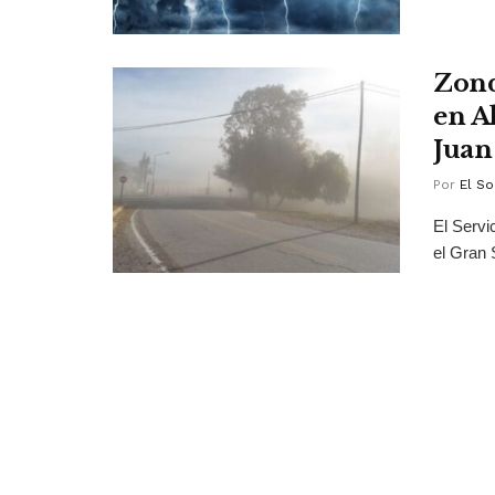
Zond
en A
Juan
Por
El So
El Servi
el Gran 