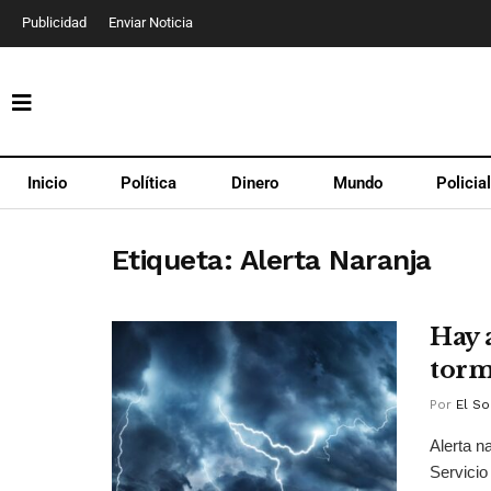
Publicidad
Enviar Noticia
Inicio
Política
Dinero
Mundo
Policia
Etiqueta:
Alerta Naranja
Hay 
torm
Por
El So
Alerta n
Servicio