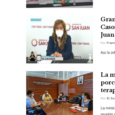
Gran
Caso
Juan
Por
Franc
Así lo i
La m
porc
tera
Por
El So
La minis
reunión 