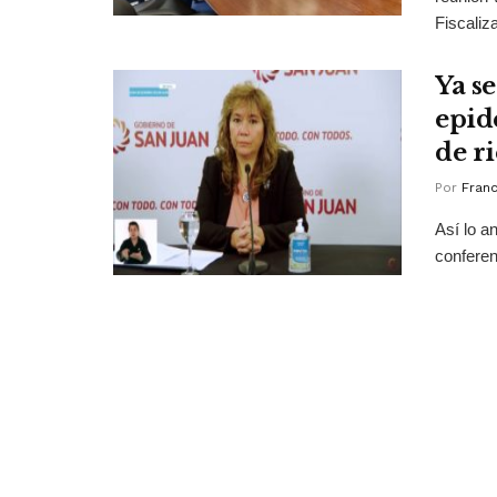
Fiscaliza
Ya se
epid
de r
Por
Franc
Así lo a
conferen