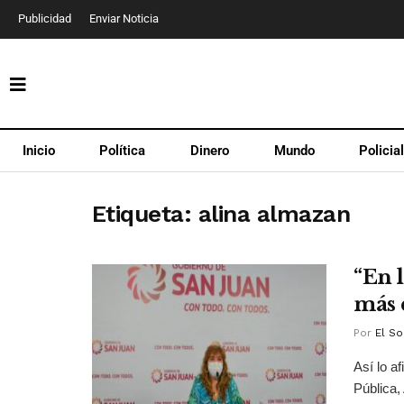
Publicidad
Enviar Noticia
Inicio
Política
Dinero
Mundo
Policia
Etiqueta:
alina almazan
“En l
más 
Por
El So
Así lo af
Pública,