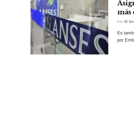
Asig
más 
Por
El So
Es tambi
por Emba