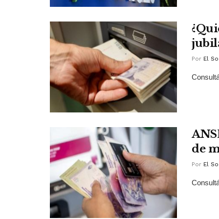
¿Qui
jubi
Por
El So
Consultá
ANSE
de m
Por
El So
Consultá