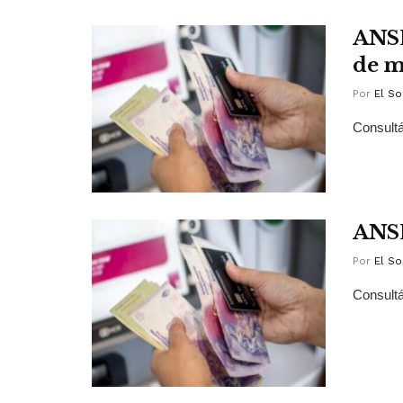
ANSE
de m
Por
El So
Consultá
ANSE
Por
El So
Consultá