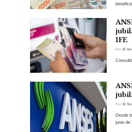
benefici
ANSE
jubi
IFE
Por
El So
Consultá
ANSE
jubi
Por
El So
Desde la
junio de