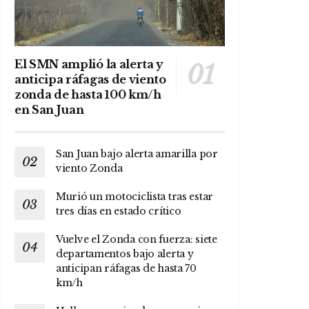
El SMN amplió la alerta y
anticipa ráfagas de viento
zonda de hasta 100 km/h
en San Juan
San Juan bajo alerta amarilla por
viento Zonda
Murió un motociclista tras estar
tres días en estado crítico
Vuelve el Zonda con fuerza: siete
departamentos bajo alerta y
anticipan ráfagas de hasta 70
km/h