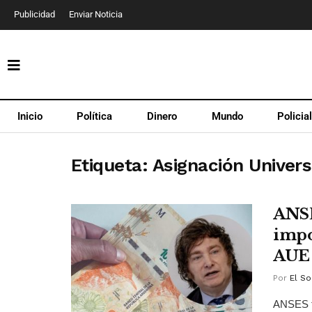
Publicidad
Enviar Noticia
Inicio
Política
Dinero
Mundo
Policia
Etiqueta:
Asignación Univer
ANSE
impo
AUE
Por
El So
ANSES to