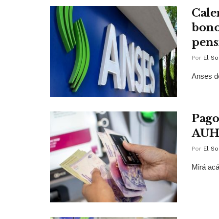
Cale
bono
pens
Por
El So
Anses de
Pago
AUH 
Por
El So
Mirá acá