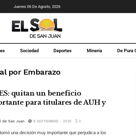
Jueves 06 De Agosto, 2026
les
Sociedad
Deportes
Minería
De Pura 
sal por Embarazo
S: quitan un beneficio
rtante para titulares de AUH y
l de San Juan
9 SEPTIEMBRE - 2025
0
mó una decisión muy importante que perjudica a los