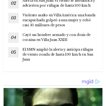
Alerta en San Juan: el viento se intensifica y
advierten por ráfagas de hasta 100 km/h
Violento asalto en Villa América: una banda
encapuchada golpeó a una mujer y robó
casi 50 millones de pesos
Cayó un hombre armado y con dosis de
cocaína en Villa Juan XXIII
El SMN amplió la alerta y anticipa ráfagas
de viento zonda de hasta 100 km/h en San
Juan