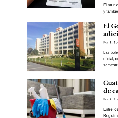
El munic
y tambié
El G
adic
Por
El So
Las bole
oficial,
semestra
Cuat
de ca
Por
El So
Entre lo
Registrad