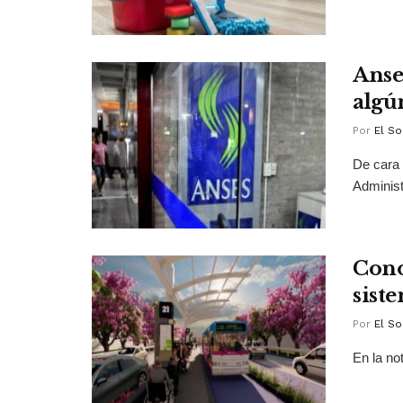
Anse
algú
Por
El So
De cara 
Administ
Cono
sist
Por
El So
En la not