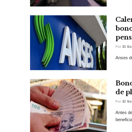
Cale
bono
pens
Por
El So
Anses de
Bono
de pl
Por
El So
Antes de
benefici