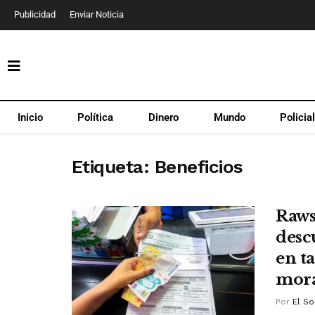
Publicidad
Enviar Noticia
Inicio
Política
Dinero
Mundo
Policia
Etiqueta:
Beneficios
Raws
desc
en t
mora
Por
El So