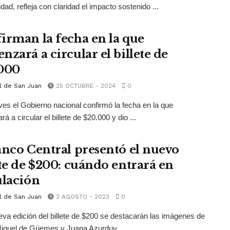
idad, refleja con claridad el impacto sostenido ...
irman la fecha en la que
nzará a circular el billete de
000
l de San Juan
25 OCTUBRE - 2024
0
ves el Gobierno nacional confirmó la fecha en la que
 a circular el billete de $20.000 y dio ...
anco Central presentó el nuevo
ete de $200: cuándo entrará en
ulación
l de San Juan
2 AGOSTO - 2023
0
eva edición del billete de $200 se destacarán las imágenes de
Miguel de Güemes y Juana Azurduy.