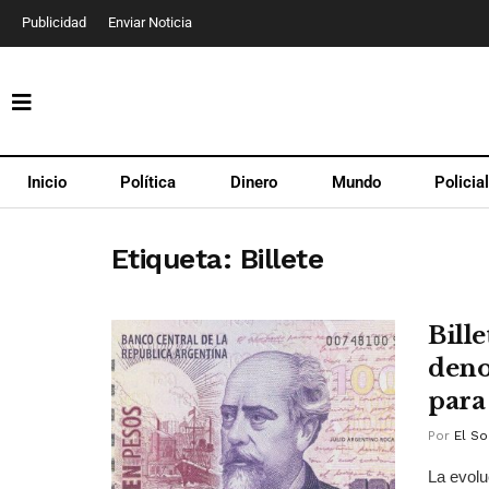
Publicidad
Enviar Noticia
Inicio
Política
Dinero
Mundo
Policia
Etiqueta:
Billete
Bille
deno
para
Por
El So
La evolu