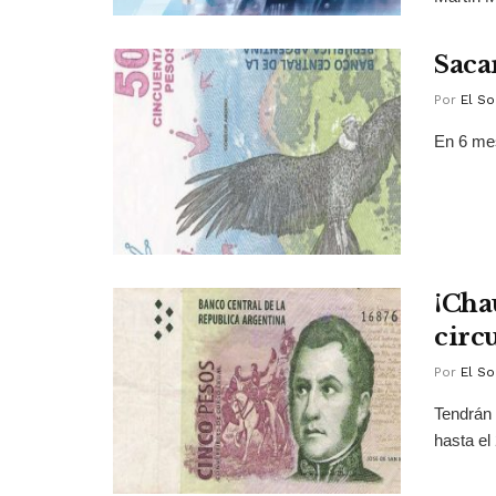
Sacar
Por
El So
En 6 mes
¡Chau
circ
Por
El So
Tendrán 
hasta el 