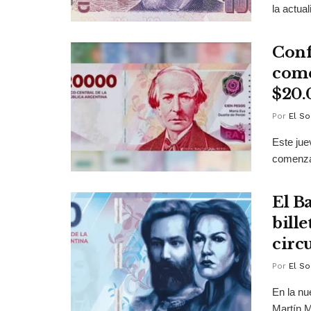
la actual
Conf
come
$20.
Por
El So
Este jue
comenzará
El B
bill
circ
Por
El So
En la nu
Martín 