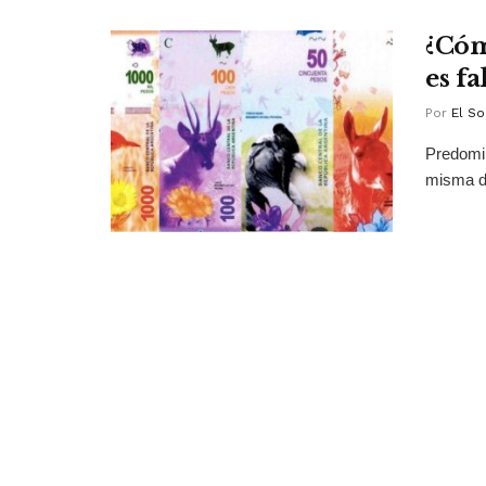
¿Cóm
es fa
Por
El So
Predomin
misma d