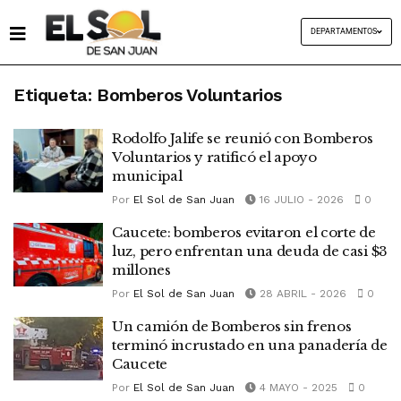
DEPARTAMENTOS
Etiqueta:
Bomberos Voluntarios
Rodolfo Jalife se reunió con Bomberos
Voluntarios y ratificó el apoyo
municipal
Por
El Sol de San Juan
16 JULIO - 2026
0
Caucete: bomberos evitaron el corte de
luz, pero enfrentan una deuda de casi $3
millones
Por
El Sol de San Juan
28 ABRIL - 2026
0
Un camión de Bomberos sin frenos
terminó incrustado en una panadería de
Caucete
Por
El Sol de San Juan
4 MAYO - 2025
0