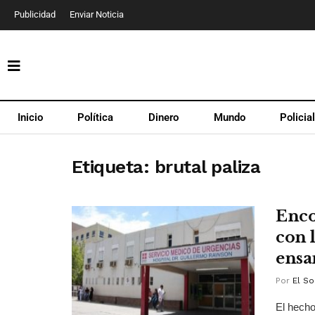
Publicidad
Enviar Noticia
Inicio
Política
Dinero
Mundo
Policia
Etiqueta:
brutal paliza
Enco
con 
ensa
Por
El So
El hecho