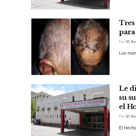
Tres
para
Por
El So
Los meno
Le di
su s
el Ho
Por
El So
El hecho