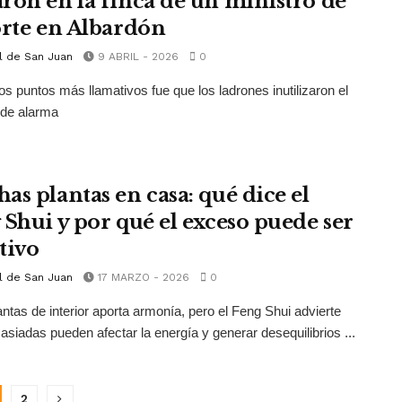
ron en la finca de un ministro de
orte en Albardón
l de San Juan
9 ABRIL - 2026
0
os puntos más llamativos fue que los ladrones inutilizaron el
 de alarma
as plantas en casa: qué dice el
 Shui y por qué el exceso puede ser
tivo
l de San Juan
17 MARZO - 2026
0
antas de interior aporta armonía, pero el Feng Shui advierte
siadas pueden afectar la energía y generar desequilibrios ...
2