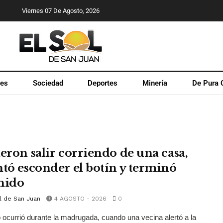
Viernes 07 De Agosto, 2026
les
Sociedad
Deportes
Minería
De Pura 
ieron salir corriendo de una casa,
ntó esconder el botín y terminó
nido
l de San Juan
4 AGOSTO - 2026
0
 ocurrió durante la madrugada, cuando una vecina alertó a la