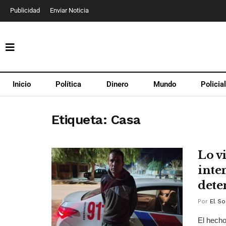
Publicidad
Enviar Noticia
Inicio
Política
Dinero
Mundo
Policia
Etiqueta:
Casa
Lo v
inte
dete
Por
El So
El hecho