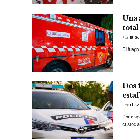
Una 
tota
Por
El So
El fuego
Dos 
esta
Por
El So
Por disp
custodia