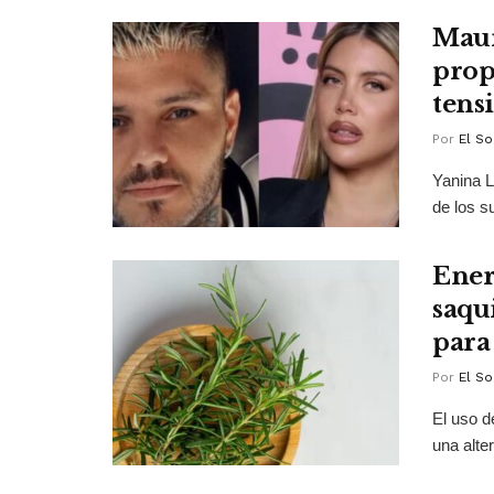
Maur
prop
tens
Por
El So
Yanina L
de los s
Ener
saqu
para
Por
El So
El uso d
una alte