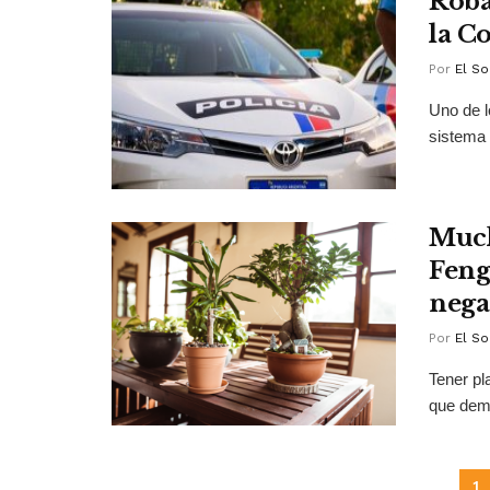
Roba
la C
Por
El So
Uno de l
sistema
Much
Feng
nega
Por
El So
Tener pl
que dema
1