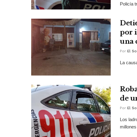
Policía t
Deti
por 
una 
Por
El So
La causa
Roba
de u
Por
El So
Los ladr
millones