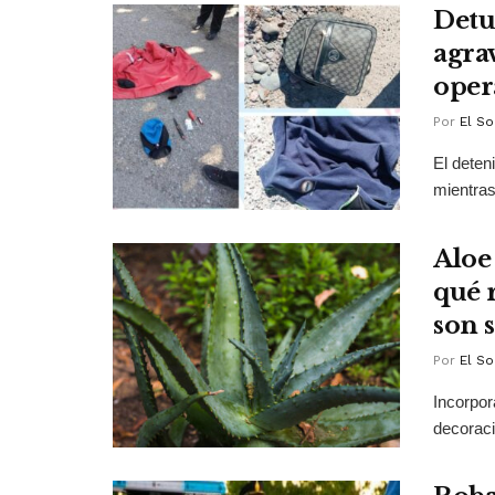
Detu
agra
oper
Por
El So
El deten
mientras
Aloe
qué 
son 
Por
El So
Incorpor
decoraci