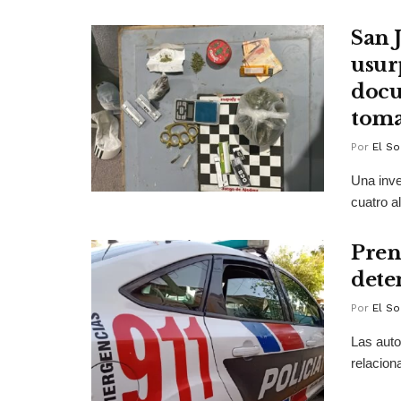
San 
usur
docu
tom
Por
El So
Una inve
cuatro a
Pren
dete
Por
El So
Las auto
relacion