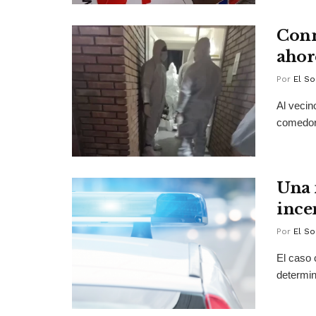
Conm
ahor
Por
El So
Al vecin
comedor 
Una 
ince
Por
El So
El caso 
determin