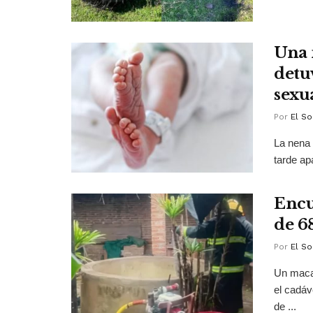
Una 
detu
sexu
Por
El So
La nena 
tarde ap
Encu
de 6
Por
El So
Un macab
el cadáv
de ...