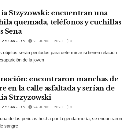
lia Stzyzowski: encuentran una
ila quemada, teléfonos y cuchillas
os Sena
l de San Juan
25 JUNIO - 2023
0
s objetos serán peritados para determinar si tienen relación
esaparición de la joven
oción: encontraron manchas de
e en la calle asfaltada y serían de
lia Strzyzowski
l de San Juan
24 JUNIO - 2023
0
una de las pericias hecha por la gendarmería, se encontraron
de sangre