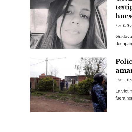
test
hues
Por
El So
Gustavo 
desapare
Polic
aman
Por
El So
La vícti
fuera he