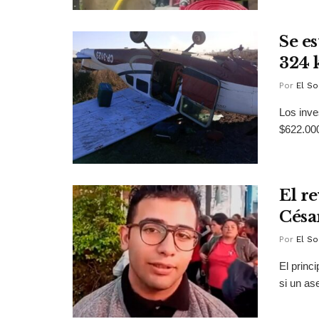
Se e
324 
Por
El So
Los inve
$622.000
El r
Césa
Por
El So
El princ
si un as