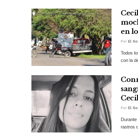
Ceci
moch
en l
Por
El So
Todos lo
con la d
Conm
sangr
Ceci
Por
El So
Durante 
rastros 