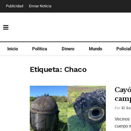
Publicidad
Enviar Noticia
Inicio
Política
Dinero
Mundo
Policia
Etiqueta:
Chaco
Cayó
camp
Por
El So
Vecinos d
cuerpo m