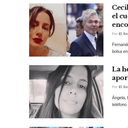
Ceci
el c
enco
Por
El So
Fernando
bolsa en 
La h
apor
Por
El So
Ángela, 
teléfono