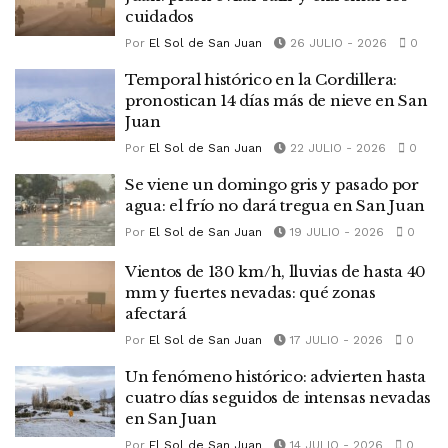
cuidados
Por
El Sol de San Juan
26 JULIO - 2026
0
Temporal histórico en la Cordillera:
pronostican 14 días más de nieve en San
Juan
Por
El Sol de San Juan
22 JULIO - 2026
0
Se viene un domingo gris y pasado por
agua: el frío no dará tregua en San Juan
Por
El Sol de San Juan
19 JULIO - 2026
0
Vientos de 130 km/h, lluvias de hasta 40
mm y fuertes nevadas: qué zonas
afectará
Por
El Sol de San Juan
17 JULIO - 2026
0
Un fenómeno histórico: advierten hasta
cuatro días seguidos de intensas nevadas
en San Juan
Por
El Sol de San Juan
14 JULIO - 2026
0