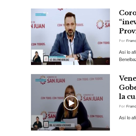
Coro
“inev
Prov
Por
Franc
Así lo a
Benelba
Vene
Gobe
la c
Por
Franc
Así lo a