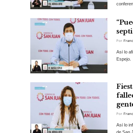
conferen
“Pue
sept
Por
Franc
Así lo a
Espejo.
Fies
falle
gent
Por
Franc
Así lo i
de San J