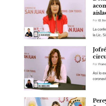
acom
aisla
Por
El So
La confe
la Lic. S
Jofr
circ
Por
Franc
Así lo e
coronavi
Pere