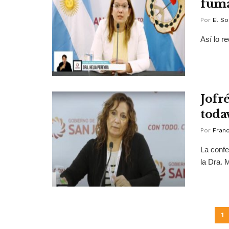
fum
Por
El So
Así lo r
Jofr
toda
Por
Franc
La confe
la Dra. 
1