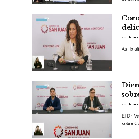
Coro
deli
Por
Franc
Así lo a
Dier
sobr
Por
Franc
El Dr. V
sobre Co