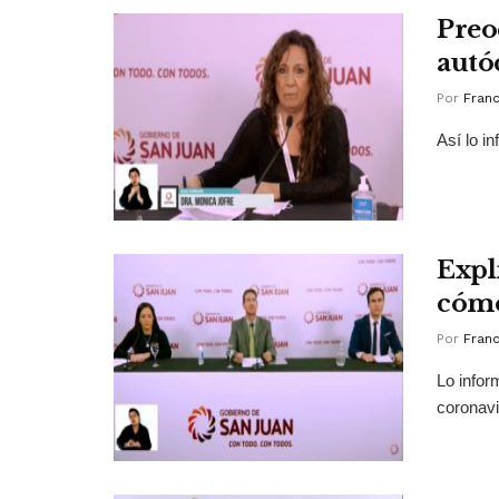
Preo
autó
Por
Franc
Así lo i
Expl
cómo
Por
Franc
Lo infor
coronavi