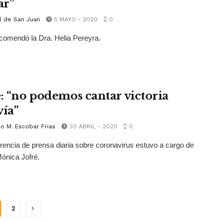
ar”
l de San Juan
5 MAYO - 2020
0
ecomendó la Dra. Helia Pereyra.
é: “no podemos cantar victoria
vía”
o M. Escobar Frias
30 ABRIL - 2020
0
rencia de prensa diaria sobre coronavirus estuvo a cargo de
Mónica Jofré.
2