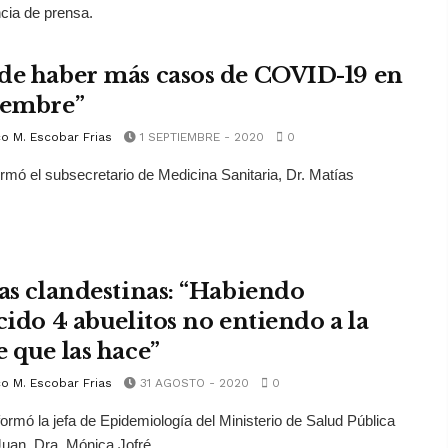
cia de prensa.
de haber más casos de COVID-19 en
iembre”
o M. Escobar Frias
1 SEPTIEMBRE - 2020
0
firmó el subsecretario de Medicina Sanitaria, Dr. Matías
tas clandestinas: “Habiendo
cido 4 abuelitos no entiendo a la
e que las hace”
o M. Escobar Frias
31 AGOSTO - 2020
0
nformó la jefa de Epidemiología del Ministerio de Salud Pública
uan, Dra. Mónica Jofré.