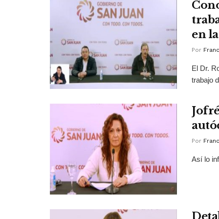
Cono
trab
en l
Por
Franc
El Dr. R
trabajo 
Jofré
autó
Por
Franc
Así lo i
Deta