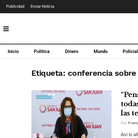
Publicidad
Enviar Noticia
Inicio
Política
Dinero
Mundo
Policia
Etiqueta:
conferencia sobre
“Pen
todas
las 
Por
Franc
Así lo a