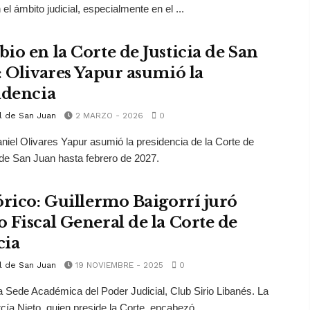
el ámbito judicial, especialmente en el ...
io en la Corte de Justicia de San
: Olivares Yapur asumió la
idencia
l de San Juan
2 MARZO - 2026
0
aniel Olivares Yapur asumió la presidencia de la Corte de
 de San Juan hasta febrero de 2027.
órico: Guillermo Baigorrí juró
 Fiscal General de la Corte de
cia
l de San Juan
19 NOVIEMBRE - 2025
0
a Sede Académica del Poder Judicial, Club Sirio Libanés. La
cía Nieto, quien preside la Corte, encabezó ...