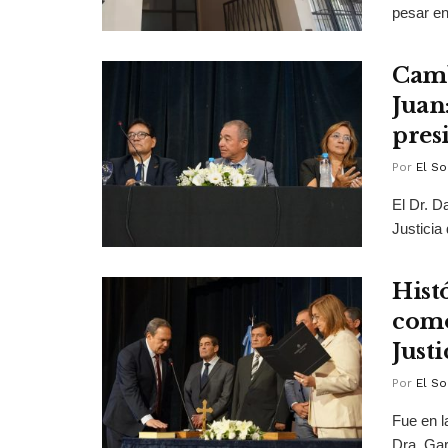
pesar en 
Camb
Juan
pres
Por
El So
El Dr. D
Justicia
Hist
como
Justi
Por
El So
Fue en l
Dra. Gar