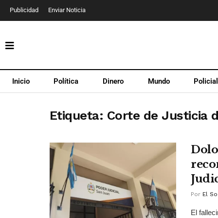
Publicidad
Enviar Noticia
Inicio
Política
Dinero
Mundo
Policia
Etiqueta:
Corte de Justicia 
Dolo
reco
Judic
Por
El So
El falle