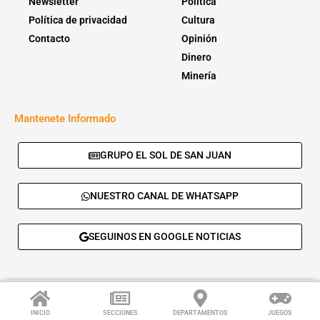
Newsletter
Política
Política de privacidad
Cultura
Contacto
Opinión
Dinero
Minería
Mantenete Informado
GRUPO EL SOL DE SAN JUAN
NUESTRO CANAL DE WHATSAPP
SEGUINOS EN GOOGLE NOTICIAS
© 2026 - El Sol de San Juan. Todos los derechos reservados. |
Desarrolla:
Daskalos Solutions
.
INICIO
SECCIONES
DEPARTAMENTOS
JUEGOS