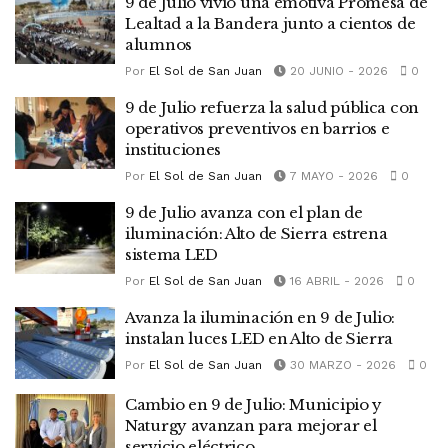
9 de Julio vivió una emotiva Promesa de
Lealtad a la Bandera junto a cientos de
alumnos
Por
El Sol de San Juan
20 JUNIO - 2026
0
9 de Julio refuerza la salud pública con
operativos preventivos en barrios e
instituciones
Por
El Sol de San Juan
7 MAYO - 2026
0
9 de Julio avanza con el plan de
iluminación: Alto de Sierra estrena
sistema LED
Por
El Sol de San Juan
16 ABRIL - 2026
0
Avanza la iluminación en 9 de Julio:
instalan luces LED en Alto de Sierra
Por
El Sol de San Juan
30 MARZO - 2026
0
Cambio en 9 de Julio: Municipio y
Naturgy avanzan para mejorar el
servicio eléctrico