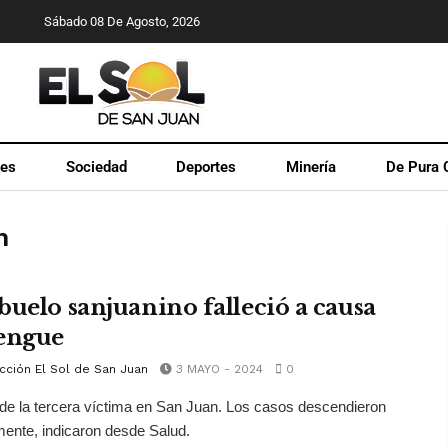
Sábado 08 De Agosto, 2026
les
Sociedad
Deportes
Minería
De Pura 
n
buelo sanjuanino falleció a causa
engue
cción El Sol de San Juan
3 MAYO - 2024
0
 de la tercera víctima en San Juan. Los casos descendieron
ente, indicaron desde Salud.