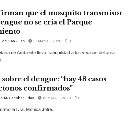
irman que el mosquito transmisor
dengue no se cría el Parque
iento
l de San Juan
13 MAYO - 2020
0
taría de Ambiente lleva tranquilidad a los vecinos del área
a.
 sobre el dengue: “hay 48 casos
ctonos confirmados”
o M. Escobar Frias
12 MAYO - 2020
0
nformó la Dra. Mónica Jofré.