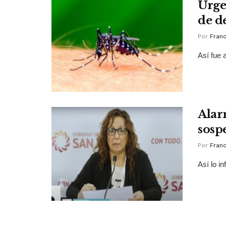
Urge
de d
Por
Franc
Así fue 
Alar
sosp
Por
Franc
Así lo i