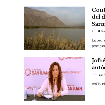
Conf
del 
Sarm
Por
El So
La Secre
protegid
Jofré
autó
Por
Franc
Así lo i