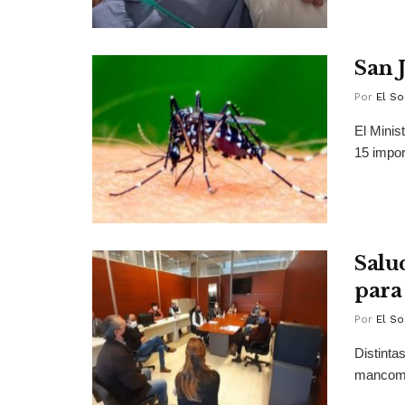
San 
Por
El So
El Minis
15 impor
Salu
para
Por
El So
Distinta
mancomu