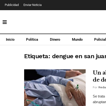
Publicidad
Enviar Noticia
Inicio
Política
Dinero
Mundo
Policia
Etiqueta:
dengue en san jua
Un a
de d
Por
Reda
Se trata
abruptam