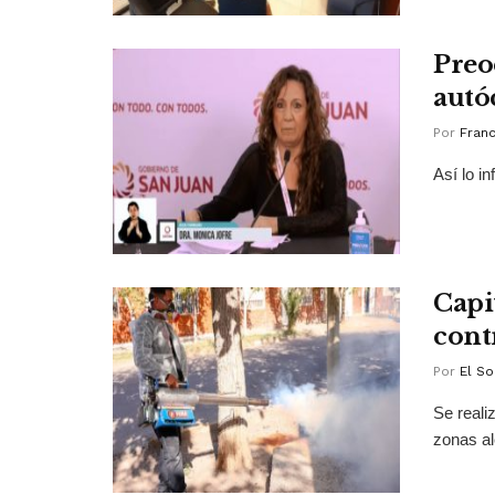
Preo
autó
Por
Franc
Así lo i
Capi
cont
Por
El So
Se reali
zonas a