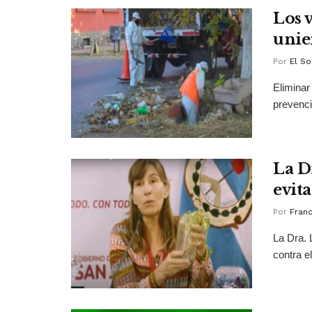
Los 
unie
Por
El So
Eliminar
prevenci
La D
evit
Por
Franc
La Dra. 
contra e