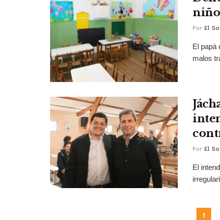
niño
Por
El So
El papá 
malos tra
Jách
inte
cont
Por
El So
El inten
irregular
1