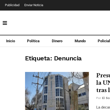
Publicidad
Enviar Noticia
Inicio
Política
Dinero
Mundo
Policia
Etiqueta:
Denuncia
Pres
la U
tras
Por
El So
La decan