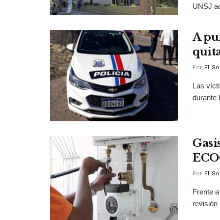
UNSJ act
A pu
quita
Por
El So
Las víct
durante
Gasi
ECO
Por
El So
Frente a
revisión