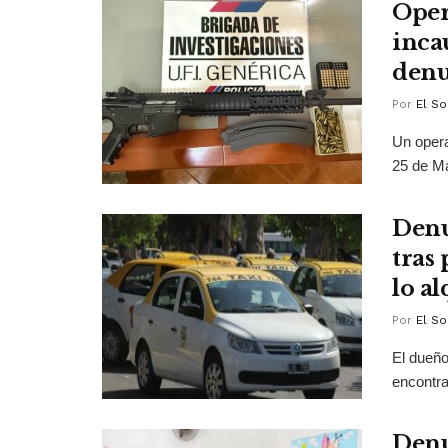
Oper
inca
denu
Por
El So
Un opera
25 de Ma
Denu
tras
lo al
Por
El So
El dueño
encontra
Denu