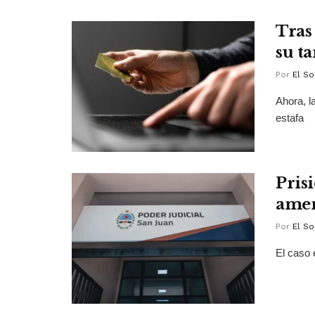
Tras
su ta
Por
El So
Ahora, l
estafa
Pris
amen
Por
El So
El caso 