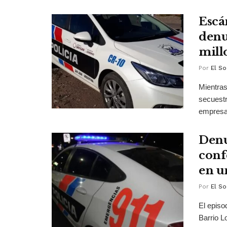
Escá
denu
mill
Por
El So
Mientras
secuestr
empresa
Denu
conf
en u
Por
El So
El episo
Barrio L