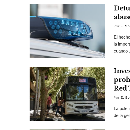
Detu
abus
Por
El So
El hecho
la impor
cuando .
Inve
proh
Red
Por
El So
La polém
de la ger