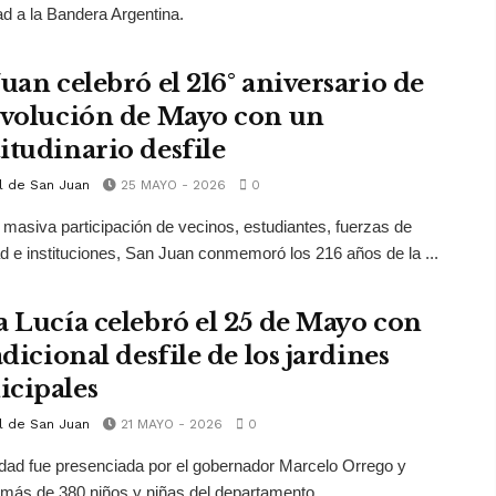
ad a la Bandera Argentina.
Juan celebró el 216° aniversario de
evolución de Mayo con un
itudinario desfile
l de San Juan
25 MAYO - 2026
0
masiva participación de vecinos, estudiantes, fuerzas de
d e instituciones, San Juan conmemoró los 216 años de la ...
a Lucía celebró el 25 de Mayo con
adicional desfile de los jardines
cipales
l de San Juan
21 MAYO - 2026
0
idad fue presenciada por el gobernador Marcelo Orrego y
 más de 380 niños y niñas del departamento