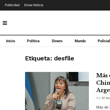
Publicidad
Enviar Noticia
Inicio
Política
Dinero
Mundo
Policia
Etiqueta:
desfile
Más 
Chim
Arge
Por
El So
Más de 