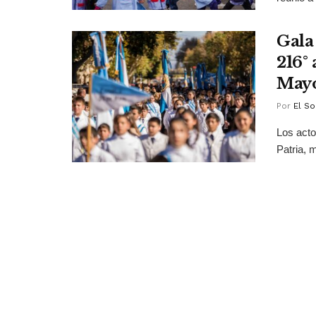
Gala 
216°
May
Por
El So
Los act
Patria, 