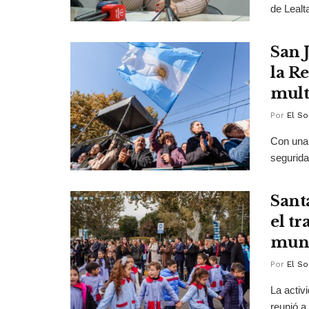
de Lealt
San 
la R
mult
Por
El So
Con una 
segurida
Sant
el tr
muni
Por
El So
La activ
reunió a