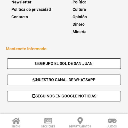
Newsletter
Política
Política de privacidad
Cultura
Contacto
Opinión
Dinero
Minería
Mantenete Informado
GRUPO EL SOL DE SAN JUAN
NUESTRO CANAL DE WHATSAPP
SEGUINOS EN GOOGLE NOTICIAS
© 2026 - El Sol de San Juan. Todos los derechos reservados. |
Desarrolla:
Daskalos Solutions
.
INICIO
SECCIONES
DEPARTAMENTOS
JUEGOS