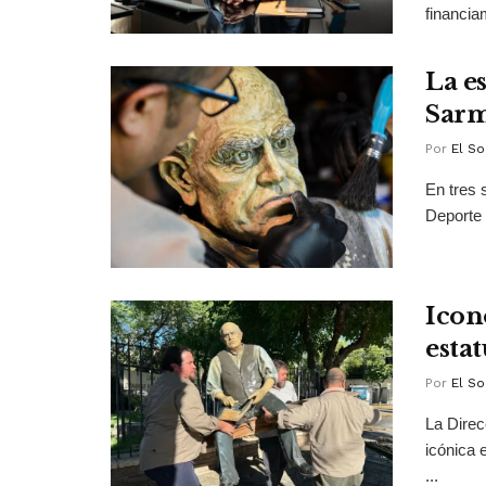
financiam
La e
Sarm
Por
El So
En tres 
Deporte 
Icon
esta
Por
El So
La Direc
icónica 
...