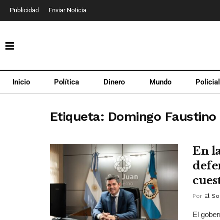
Publicidad
Enviar Noticia
Inicio
Política
Dinero
Mundo
Policia
Etiqueta:
Domingo Faustino
En l
defe
cues
Por
El So
El gober