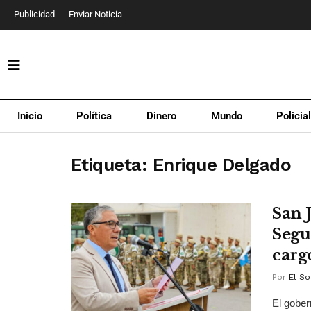
Publicidad
Enviar Noticia
Inicio
Política
Dinero
Mundo
Policia
Etiqueta:
Enrique Delgado
San 
Segu
carg
Por
El So
El gober