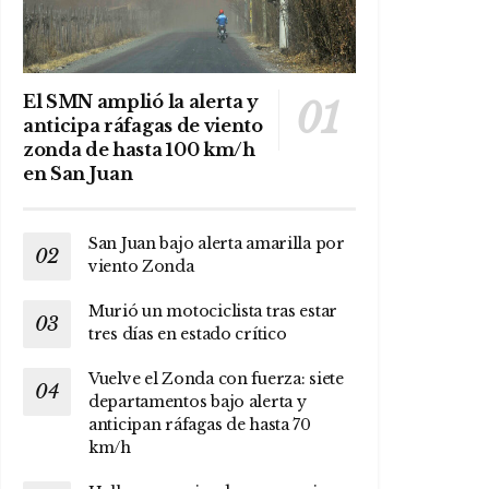
El SMN amplió la alerta y
anticipa ráfagas de viento
zonda de hasta 100 km/h
en San Juan
San Juan bajo alerta amarilla por
viento Zonda
Murió un motociclista tras estar
tres días en estado crítico
Vuelve el Zonda con fuerza: siete
departamentos bajo alerta y
anticipan ráfagas de hasta 70
km/h