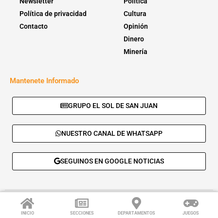
Newsletter
Política
Política de privacidad
Cultura
Contacto
Opinión
Dinero
Minería
Mantenete Informado
GRUPO EL SOL DE SAN JUAN
NUESTRO CANAL DE WHATSAPP
SEGUINOS EN GOOGLE NOTICIAS
© 2026 - El Sol de San Juan. Todos los derechos reservados. |
Desarrolla:
Daskalos Solutions
.
INICIO
SECCIONES
DEPARTAMENTOS
JUEGOS