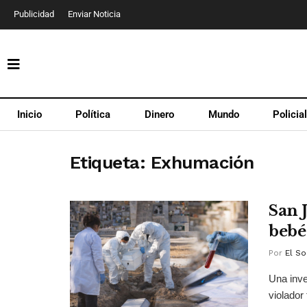
Publicidad
Enviar Noticia
Inicio
Política
Dinero
Mundo
Policia
Etiqueta:
Exhumación
San 
bebé
Por
El So
Una inve
violador