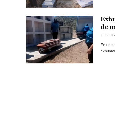
Exhu
de m
Por
El So
En un so
exhumaro