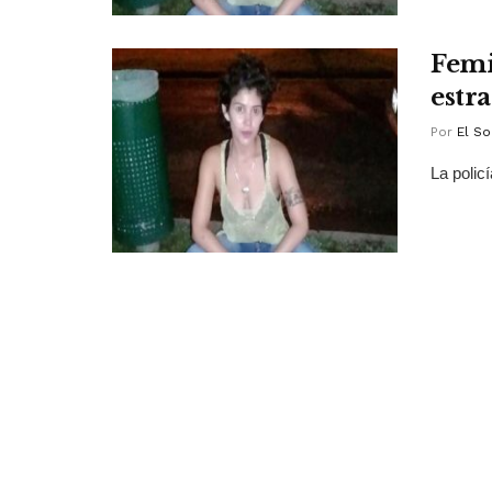
Femi
estr
Por
El So
La polic