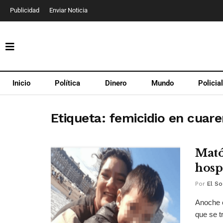
Publicidad
Enviar Noticia
Inicio
Política
Dinero
Mundo
Policia
Etiqueta:
femicidio en cuar
Mató 
hosp
Por
El So
Anoche 
que se t