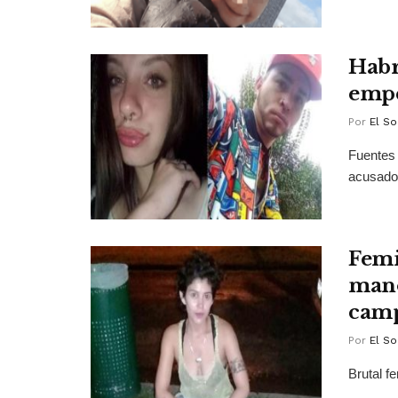
Habr
empe
Por
El So
Fuentes 
acusado
Femi
mano
cam
Por
El So
Brutal f