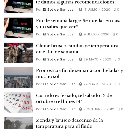
te damos algunas recomendaciones
Por
El Sol de San Juan
17 JULIO - 2020
0
Fin de semana largo: ¿te quedas en casa
y no sabés que ver?
Por
El Sol de San Juan
9 JULIO - 2020
0
Clima: brusco cambio de temperatura
en el fin de semana
Por
El Sol de San Juan
29 MAYO - 2020
0
Pronóstico: fin de semana con heladas y
mucho sol
Por
El Sol de San Juan
22 MAYO - 2020
0
Cuándo es feriado, ¿el sábado 12 de
octubre o el lunes 14?
Por
El Sol de San Juan
7 OCTUBRE - 2019
0
Zonda y brusco descenso de la
temperatura para el finde